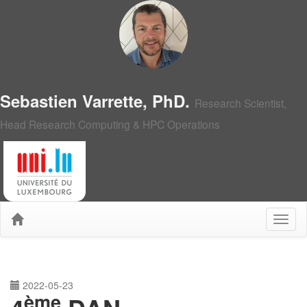
Sebastien Varrette, PhD.
Research Scientist,
Head Research Computing & HPC Operations
2022-05-23
ème