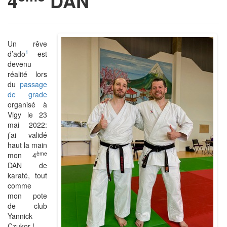
4
DAN
Un rêve
1
d’ado
est
devenu
réalité lors
du
passage
de grade
organisé à
Vigy le 23
mai 2022:
j’ai validé
haut la main
ème
mon 4
DAN de
karaté, tout
comme
mon pote
de club
Yannick
Czukor !