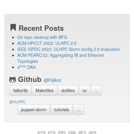
Recent Posts
Git repo cleanup with BFG
ACM HPCCT 2022: ULHPC 2.0
IEEE ISPDC 2022: ULHPC Slurm config 2.0 evaluation
ACM PEARC'22: Aggregating IB and Ethernet
Topologies
ème
4
DAN
Github
@Falkor
falkorlib
Makefiles
dotfiles
cv
...
@ULHPC
puppet-slurm
tutorials
...